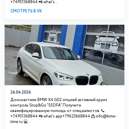
+74951368844 📲 what's...
СМОТРЕТЬ В VK
26.04.2026
Дооснастили BMW X4 G02 опцией активный круиз
контроль Stop&Go "S5DFA" Получите
квалифицированную помощь от специалистов. 📞
+74951368844 📲 what's app+79623668844 📩 info@bmw-
time.ru 💻...