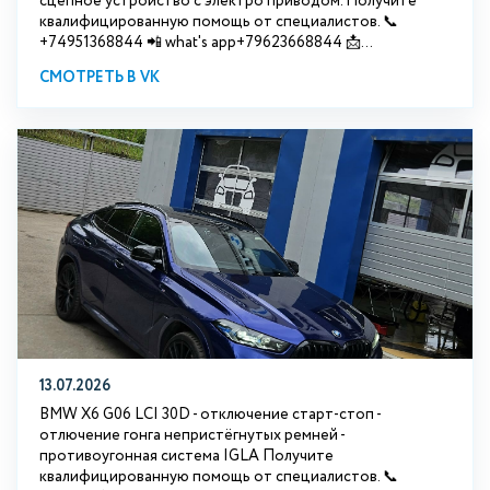
сцепное устройство с электро приводом. Получите
квалифицированную помощь от специалистов. 📞
+74951368844 📲 what's app+79623668844 📩...
СМОТРЕТЬ В VK
13.07.2026
BMW X6 G06 LCI 30D - отключение старт-стоп -
отлючение гонга непристёгнутых ремней -
противоугонная система IGLA Получите
квалифицированную помощь от специалистов. 📞