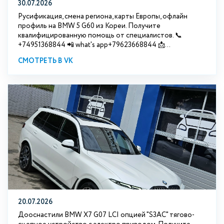
30.07.2026
Русификация, смена региона, карты Европы, офлайн
профиль на BMW 5 G60 из Кореи. Получите
квалифицированную помощь от специалистов. 📞
+74951368844 📲 what's app+79623668844 📩...
СМОТРЕТЬ В VK
20.07.2026
Дооснастили BMW Х7 G07 LCI опцией "S3АС" тягово-