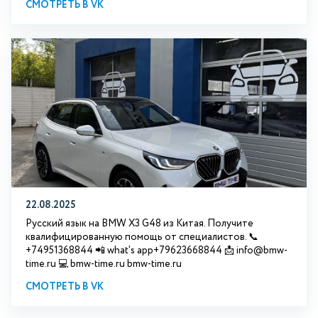
СМОТРЕТЬ В VK
22.08.2025
Русский язык на BMW X3 G48 из Китая. Получите
квалифицированную помощь от специалистов. 📞
+74951368844 📲 what's app+79623668844 📩 info@bmw-
time.ru 💻 bmw-time.ru bmw-time.ru
СМОТРЕТЬ В VK