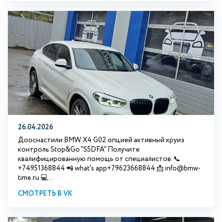
26.04.2026
Дооснастили BMW X4 G02 опцией активный круиз
контроль Stop&Go "S5DFA" Получите
квалифицированную помощь от специалистов. 📞
+74951368844 📲 what's app+79623668844 📩 info@bmw-
time.ru 💻...
СМОТРЕТЬ В VK