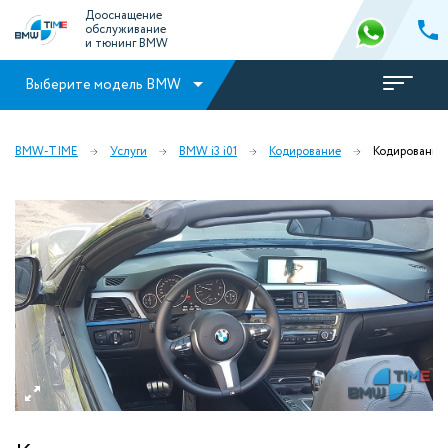
Дооснащение
обслуживание
и тюнинг BMW
Выберите модель BMW
BMW-TIME
Услуги
BMW i3 i01
Кодирование
Кодирование