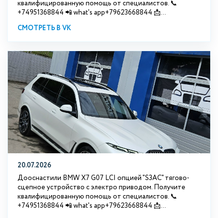
квалифицированную помощь от специалистов. 📞
+74951368844 📲 what's app+79623668844 📩...
СМОТРЕТЬ В VK
20.07.2026
Дооснастили BMW Х7 G07 LCI опцией "S3АС" тягово-
сцепное устройство с электро приводом. Получите
квалифицированную помощь от специалистов. 📞
+74951368844 📲 what's app+79623668844 📩...