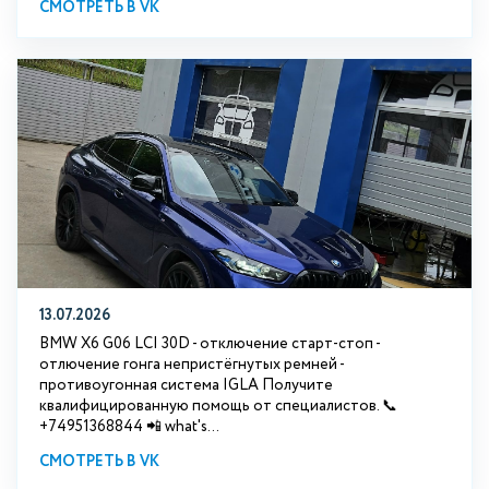
СМОТРЕТЬ В VK
13.07.2026
BMW X6 G06 LCI 30D - отключение старт-стоп -
отлючение гонга непристёгнутых ремней -
противоугонная система IGLA Получите
квалифицированную помощь от специалистов. 📞
+74951368844 📲 what's...
СМОТРЕТЬ В VK