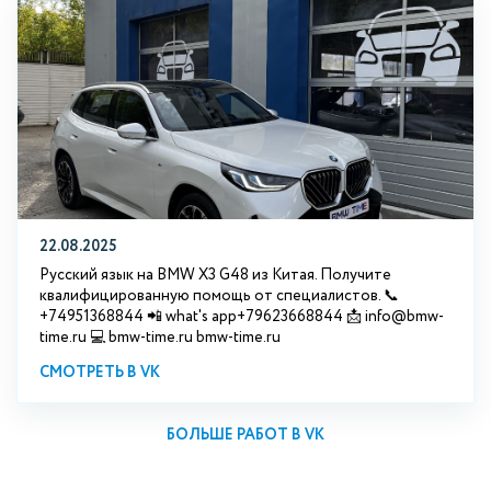
22.08.2025
Русский язык на BMW X3 G48 из Китая. Получите
квалифицированную помощь от специалистов. 📞
+74951368844 📲 what's app+79623668844 📩 info@bmw-
time.ru 💻 bmw-time.ru bmw-time.ru
СМОТРЕТЬ В VK
БОЛЬШЕ РАБОТ В VK