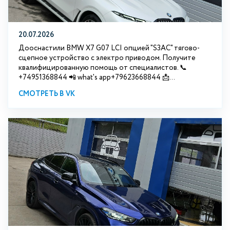
20.07.2026
Дооснастили BMW Х7 G07 LCI опцией "S3АС" тягово-
сцепное устройство с электро приводом. Получите
квалифицированную помощь от специалистов. 📞
+74951368844 📲 what's app+79623668844 📩...
СМОТРЕТЬ В VK