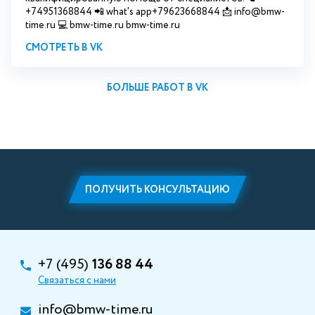
+74951368844 📲 what's app+79623668844 📩 info@bmw-
time.ru 💻 bmw-time.ru bmw-time.ru
СМОТРЕТЬ В VK
БОЛЬШЕ РАБОТ В VK
ПОЛУЧИТЬ КОНСУЛЬТАЦИЮ
+7 (495)
136 88 44
Связаться с нами
info@bmw-time.ru