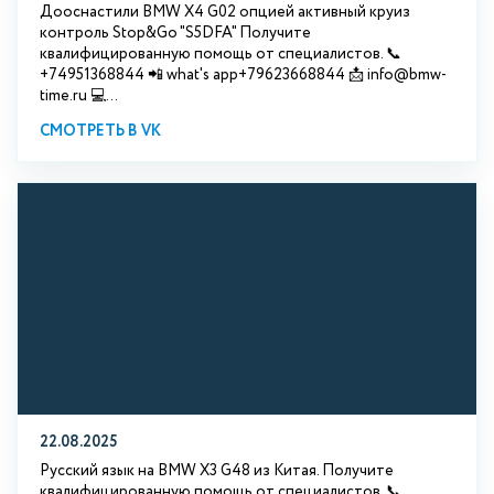
Дооснастили BMW X4 G02 опцией активный круиз
контроль Stop&Go "S5DFA" Получите
квалифицированную помощь от специалистов. 📞
+74951368844 📲 what's app+79623668844 📩 info@bmw-
time.ru 💻...
СМОТРЕТЬ В VK
22.08.2025
Русский язык на BMW X3 G48 из Китая. Получите
квалифицированную помощь от специалистов. 📞