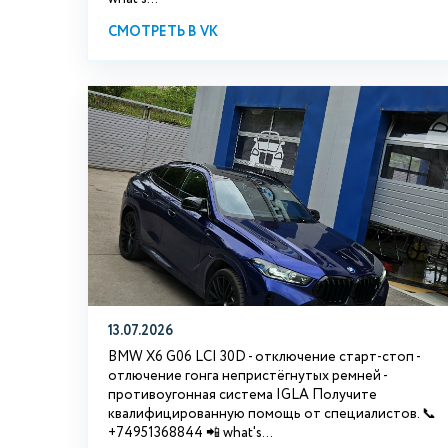
СМОТРЕТЬ В VK
13.07.2026
BMW X6 G06 LCI 30D - отключение старт-стоп -
отлючение гонга непристёгнутых ремней -
противоугонная система IGLA Получите
квалифицированную помощь от специалистов. 📞
+74951368844 📲 what's...