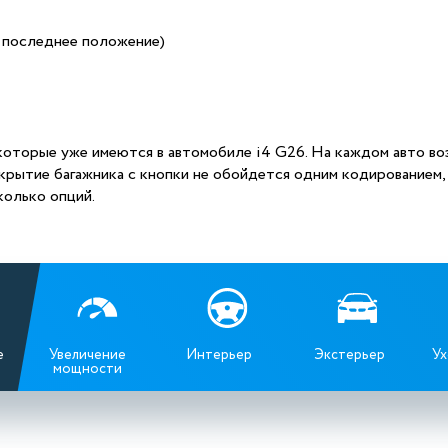
 последнее положение)
которые уже имеются в автомобиле i4 G26. На каждом авто во
акрытие багажника с кнопки не обойдется одним кодированием, 
колько опций.
е
Увеличение
Интерьер
Экстерьер
Ух
мощности