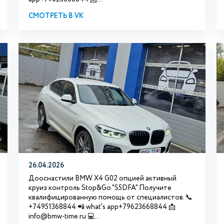
СМОТРЕТЬ В VK
26.04.2026
Дооснастили BMW X4 G02 опцией активный
круиз контроль Stop&Go "S5DFA" Получите
квалифицированную помощь от специалистов. 📞
+74951368844 📲 what's app+79623668844 📩
info@bmw-time.ru 💻...