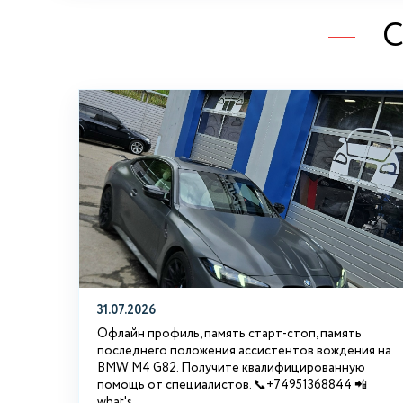
С
31.07.2026
Офлайн профиль, память старт-стоп, память
последнего положения ассистентов вождения на
BMW М4 G82. Получите квалифицированную
помощь от специалистов. 📞+74951368844 📲
what's...