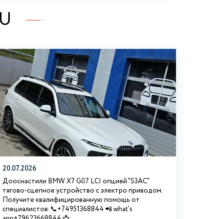
RU
20.07.2026
Дооснастили BMW Х7 G07 LCI опцией "S3АС"
тягово-сцепное устройство с электро приводом.
Получите квалифицированную помощь от
специалистов. 📞+74951368844 📲 what's
app+79623668844 📩...