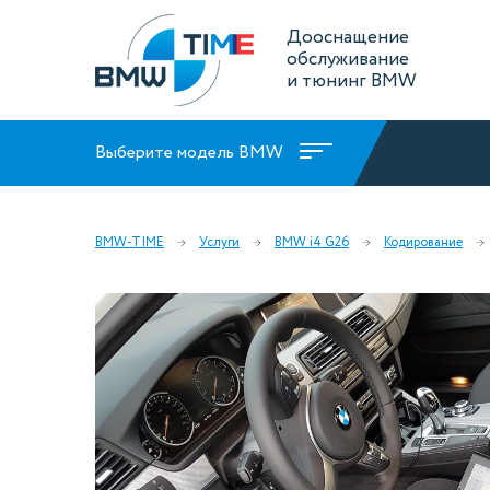
Дооснащение
обслуживание
и тюнинг BMW
Выберите модель BMW
BMW-TIME
Услуги
BMW i4 G26
Кодирование