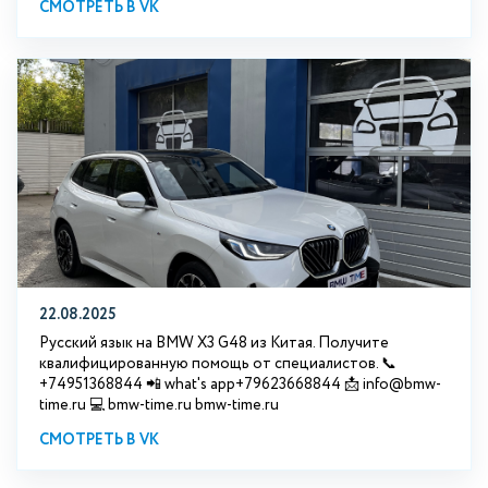
СМОТРЕТЬ В VK
22.08.2025
Русский язык на BMW X3 G48 из Китая. Получите
квалифицированную помощь от специалистов. 📞
+74951368844 📲 what's app+79623668844 📩 info@bmw-
time.ru 💻 bmw-time.ru bmw-time.ru
СМОТРЕТЬ В VK