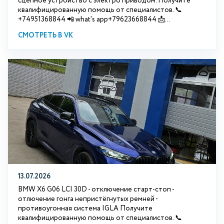
сцепное устройство с электро приводом. Получите
квалифицированную помощь от специалистов. 📞
+74951368844 📲 what's app+79623668844 📩...
СМОТРЕТЬ В VK
13.07.2026
BMW X6 G06 LCI 30D - отключение старт-стоп -
отлючение гонга непристёгнутых ремней -
противоугонная система IGLA Получите
квалифицированную помощь от специалистов. 📞