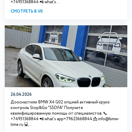
+74951368844 📲 what's...
СМОТРЕТЬ В VK
26.04.2026
Дооснастили BMW X4 G02 опцией активный круиз
контроль Stop&Go "S5DFA" Получите
квалифицированную помощь от специалистов. 📞
+74951368844 📲 what's app+79623668844 📩 info@bmw-
time.ru 💻...