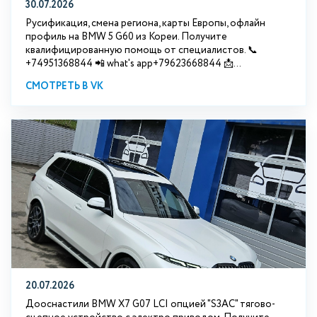
30.07.2026
Русификация, смена региона, карты Европы, офлайн
профиль на BMW 5 G60 из Кореи. Получите
квалифицированную помощь от специалистов. 📞
+74951368844 📲 what's app+79623668844 📩...
СМОТРЕТЬ В VK
20.07.2026
Дооснастили BMW Х7 G07 LCI опцией "S3АС" тягово-