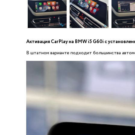
Активация CarPlay на BMW i5 G60i​ с установл
В штатном варианте подходит большинства автомо