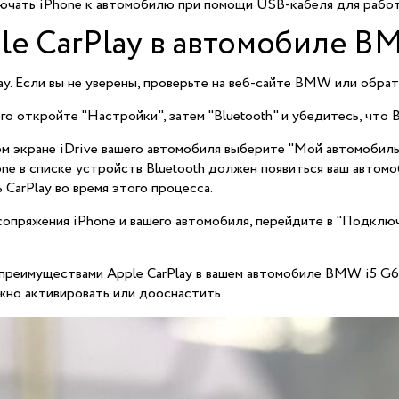
ючать iPhone к автомобилю при помощи USB-кабеля для работы
le CarPlay в автомобиле B
y. Если вы не уверены, проверьте на веб-сайте BMW или обрат
го откройте "Настройки", затем "Bluetooth" и убедитесь, что B
м экране iDrive вашего автомобиля выберите "Мой автомобиль"
ne в списке устройств Bluetooth должен появиться ваш автомо
CarPlay во время этого процесса.
сопряжения iPhone и вашего автомобиля, перейдите в "Подключ
преимуществами Apple CarPlay в вашем автомобиле BMW i5 G60
жно активировать или дооснастить.