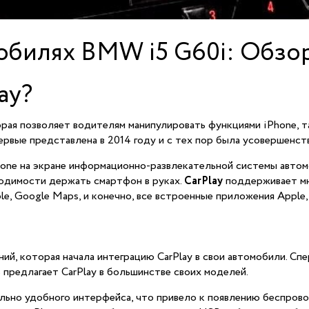
обилях BMW i5 G60i: Обзор
ay?
орая позволяет водителям манипулировать функциями iPhone, та
ервые представлена в 2014 году и с тех пор была усовершенст
one на экране информационно-развлекательной системы автомо
одимости держать смартфон в руках.
CarPlay
поддерживает мн
ble, Google Maps, и конечно, все встроенные приложения Apple,
, которая начала интеграцию CarPlay в свои автомобили. Спер
предлагает CarPlay в большинстве своих моделей.
льно удобного интерфейса, что привело к появлению беспров