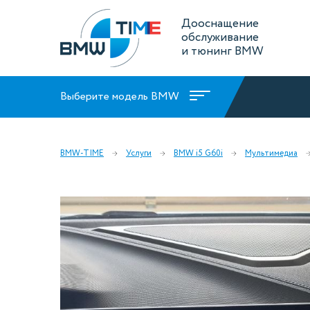
Дооснащение
обслуживание
и тюнинг BMW
Выберите модель BMW
BMW-TIME
Услуги
BMW i5 G60i
Мультимедиа