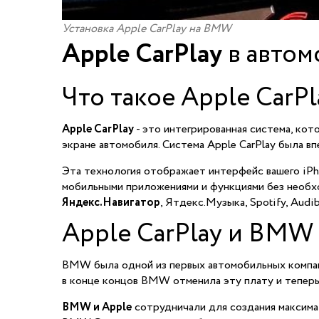
Установка Apple CarPlay на BMW
Apple CarPlay
в автом
Что такое Apple CarPl
Apple CarPlay
- это интегрированная система, кот
экране автомобиля. Система Apple CarPlay была вп
Эта технология отображает интерфейс вашего iPh
мобильными приложениями и функциями без необх
Яндекс.Навигатор
, Ятдекс.Музыка, Spotify, Audi
Apple CarPlay и BMW
BMW была одной из первых автомобильных компаний
в конце концов BMW отменила эту плату и теперь 
BMW и Apple
сотрудничали для создания максима