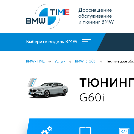
Дооснащение
обслуживание
и тюнинг BMW
Выберите модель BMW
BMW-TIME
Услуги
BMW i5 G60i
Техническое об
ТЮНИНГ 
G60i