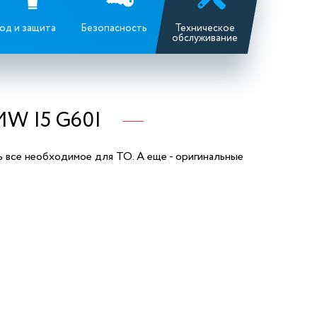
од и защита
Безопасность
Техническое
обслуживание
 I5 G60I
се необходимое для ТО. А еще - оригинальные