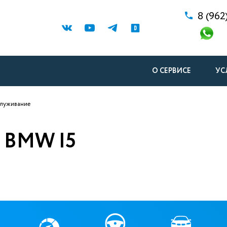
8 (962
О СЕРВИСЕ
УС
служивание
BMW I5