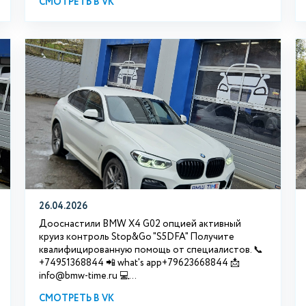
СМОТРЕТЬ В VK
26.04.2026
Дооснастили BMW X4 G02 опцией активный
круиз контроль Stop&Go "S5DFA" Получите
квалифицированную помощь от специалистов. 📞
+74951368844 📲 what's app+79623668844 📩
info@bmw-time.ru 💻...
СМОТРЕТЬ В VK