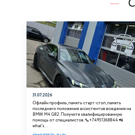
С
31.07.2026
Офлайн профиль, память старт-стоп, память
последнего положения ассистентов вождения на
BMW М4 G82. Получите квалифицированную
помощь от специалистов. 📞+74951368844 📲
what's...