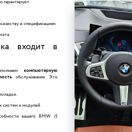
 гарантирует:
качеству и спецификациям.
гата.
ика входит в
ыполняем
компьютерную
мость
обслуживания. Это
поладки.
 систем и модулей.
особности вашего BMW i5