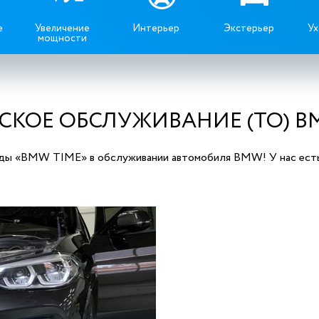
е
Увеличение
Интерьер
Экстерьер
Ух
мощности
СКОЕ ОБСЛУЖИВАНИЕ (ТО) BMW
ы «BMW TIME» в обслуживании автомобиля BMW! У нас есть в