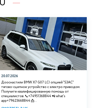
RU
20.07.2026
Дооснастили BMW Х7 G07 LCI опцией "S3АС"
тягово-сцепное устройство с электро приводом.
Получите квалифицированную помощь от
специалистов. 📞+74951368844 📲 what's
app+79623668844 📩...