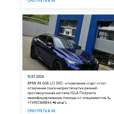
СМОТРЕТЬ В VK
13.07.2026
BMW X6 G06 LCI 30D - отключение старт-стоп -
отлючение гонга непристёгнутых ремней -
противоугонная система IGLA Получите
квалифицированную помощь от специалистов. 📞
+74951368844 📲 what's...
СМОТРЕТЬ В VK