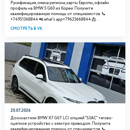
Русификация, смена региона, карты Европы, офлайн
профиль на BMW 5 G60 из Кореи. Получите
квалифицированную помощь от специалистов. 📞
+74951368844 📲 what's app+79623668844 📩...
СМОТРЕТЬ В VK
20.07.2026
Дооснастили BMW Х7 G07 LCI опцией "S3АС" тягово-
сцепное устройство с электро приводом. Получите
квалифицированную помощь от специалистов. 📞