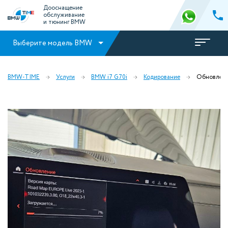
Дооснащение
обслуживание
и тюнинг BMW
Выберите модель BMW
BMW-TIME
Услуги
BMW i7 G70i
Кодирование
Обновлени