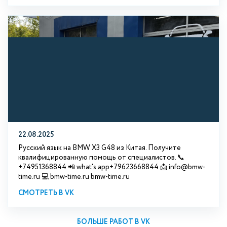
22.08.2025
Русский язык на BMW X3 G48 из Китая. Получите
квалифицированную помощь от специалистов. 📞
+74951368844 📲 what's app+79623668844 📩 info@bmw-
time.ru 💻 bmw-time.ru bmw-time.ru
СМОТРЕТЬ В VK
БОЛЬШЕ РАБОТ В VK