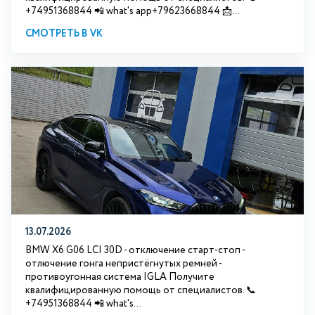
+74951368844 📲 what's app+79623668844 📩...
СМОТРЕТЬ В VK
13.07.2026
BMW X6 G06 LCI 30D - отключение старт-стоп -
отлючение гонга непристёгнутых ремней -
противоугонная система IGLA Получите
квалифицированную помощь от специалистов. 📞
+74951368844 📲 what's...