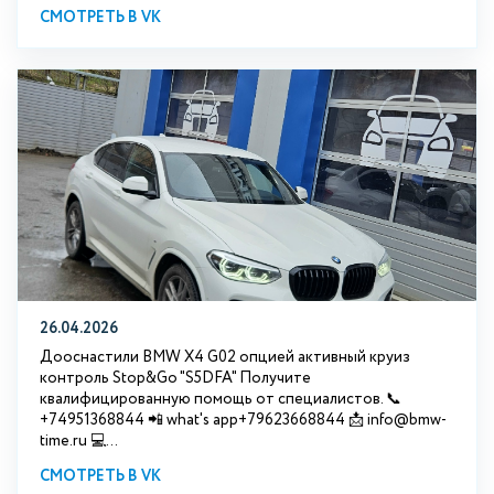
СМОТРЕТЬ В VK
26.04.2026
Дооснастили BMW X4 G02 опцией активный круиз
контроль Stop&Go "S5DFA" Получите
квалифицированную помощь от специалистов. 📞
+74951368844 📲 what's app+79623668844 📩 info@bmw-
time.ru 💻...
СМОТРЕТЬ В VK