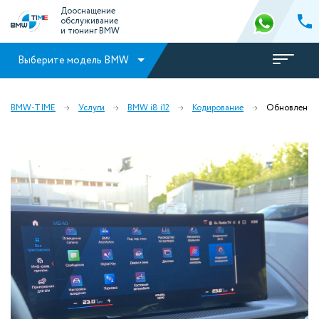
Дооснащение
обслуживание
и тюнинг BMW
Выберите модель BMW
BMW-TIME
Услуги
BMW i8 i12
Кодирование
Обновление 