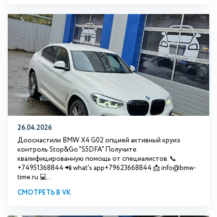
26.04.2026
Дооснастили BMW X4 G02 опцией активный круиз
контроль Stop&Go "S5DFA" Получите
квалифицированную помощь от специалистов. 📞
+74951368844 📲 what's app+79623668844 📩 info@bmw-
time.ru 💻...
СМОТРЕТЬ В VK