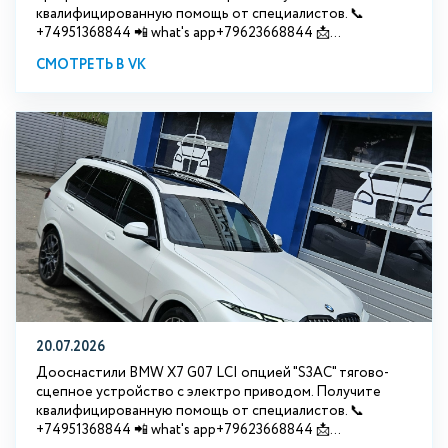
квалифицированную помощь от специалистов. 📞
+74951368844 📲 what's app+79623668844 📩...
СМОТРЕТЬ В VK
20.07.2026
Дооснастили BMW Х7 G07 LCI опцией "S3АС" тягово-
сцепное устройство с электро приводом. Получите
квалифицированную помощь от специалистов. 📞
+74951368844 📲 what's app+79623668844 📩...