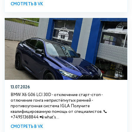
СМОТРЕТЬ В VK
13.07.2026
BMW X6 G06 LCI 30D - отключение старт-стоп -
отлючение гонга непристёгнутых ремней -
противоугонная система IGLA Получите
квалифицированную помощь от специалистов. 📞
+74951368844 📲 what's...
СМОТРЕТЬ В VK