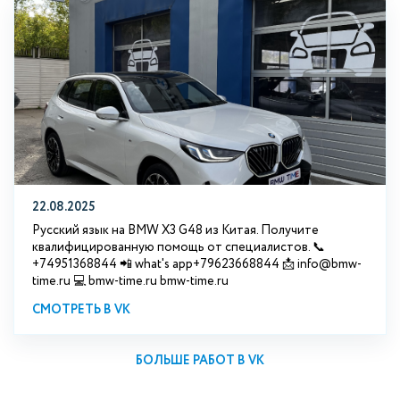
22.08.2025
Русский язык на BMW X3 G48 из Китая. Получите
квалифицированную помощь от специалистов. 📞
+74951368844 📲 what's app+79623668844 📩 info@bmw-
time.ru 💻 bmw-time.ru bmw-time.ru
СМОТРЕТЬ В VK
БОЛЬШЕ РАБОТ В VK