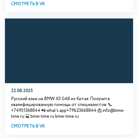
СМОТРЕТЬ В VK
22.08.2025
Русский язык на BMW X3 G48 из Китая. Получите
квалифицированную помощь от специалистов. 📞
+74951368844 📲 what's app+79623668844 📩 info@bmw-
time.ru 💻 bmw-time.ru bmw-time.ru
СМОТРЕТЬ В VK