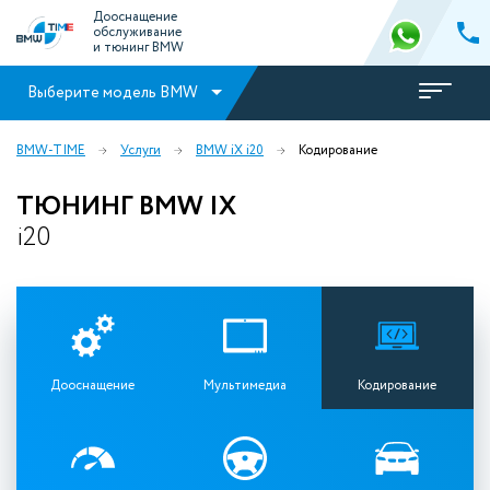
Дооснащение
обслуживание
и тюнинг BMW
Выберите модель BMW
BMW-TIME
Услуги
BMW iX i20
Кодирование
ТЮНИНГ BMW IX
i20
Дооснащение
Мультимедиа
Кодирование