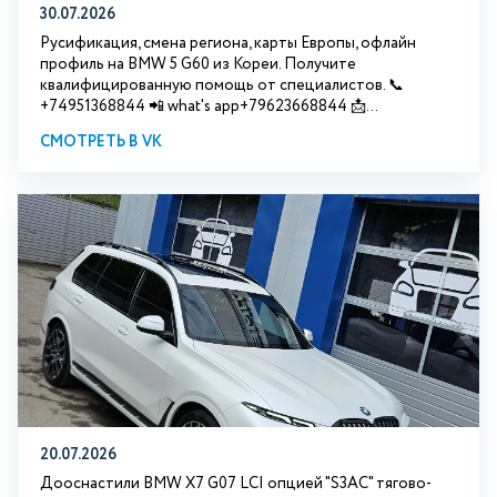
30.07.2026
Русификация, смена региона, карты Европы, офлайн
профиль на BMW 5 G60 из Кореи. Получите
квалифицированную помощь от специалистов. 📞
+74951368844 📲 what's app+79623668844 📩...
СМОТРЕТЬ В VK
20.07.2026
Дооснастили BMW Х7 G07 LCI опцией "S3АС" тягово-