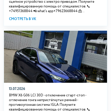
сцепное устройство с электро приводом. Получите
квалифицированную помощь от специалистов. 📞
+74951368844 📲 what's app+79623668844 📩...
СМОТРЕТЬ В VK
13.07.2026
BMW X6 G06 LCI 30D - отключение старт-стоп -
отлючение гонга непристёгнутых ремней -
противоугонная система IGLA Получите
квалифицированную помощь от специалистов. 📞