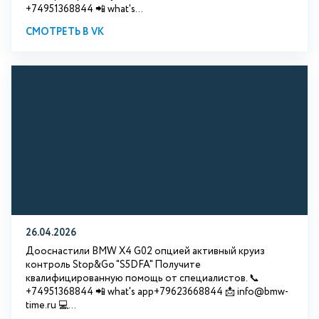
+74951368844 📲 what's...
СМОТРЕТЬ В VK
26.04.2026
Дооснастили BMW X4 G02 опцией активный круиз
контроль Stop&Go "S5DFA" Получите
квалифицированную помощь от специалистов. 📞
+74951368844 📲 what's app+79623668844 📩 info@bmw-
time.ru 💻...