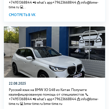
+74951368844 📲 what's app+79623668844 📩 info@bmw-
time.ru 💻...
СМОТРЕТЬ В VK
22.08.2025
Русский язык на BMW X3 G48 из Китая. Получите
квалифицированную помощь от специалистов. 📞
+74951368844 📲 what's app+79623668844 📩 info@bmw-
time.ru 💻 bmw-time.ru bmw-time.ru