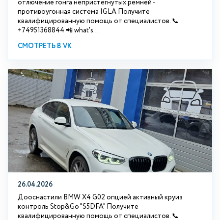
отлючение гонга непристёгнутых ремней -
противоугонная система IGLA Получите
квалифицированную помощь от специалистов. 📞
+74951368844 📲 what's...
СМОТРЕТЬ В VK
26.04.2026
Дооснастили BMW X4 G02 опцией активный круиз
контроль Stop&Go "S5DFA" Получите
квалифицированную помощь от специалистов. 📞