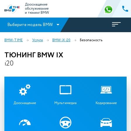
Дооснащение
обслуживание
и тюнинг BMW
Выберите модель BMW
BMW-TIME
Услуги
BMW iX i20
Безопасность
ТЮНИНГ BMW IX
i20
Дооснащение
Мультимедиа
Кодирование