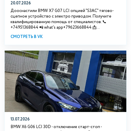
20.07.2026
Дооснастили BMW Х7 G07 LCI опцией "S3АС" тягово-
сцепное устройство с электро приводом. Получите
квалифицированную помощь от специалистов. 📞
+74951368844 📲 what's app+79623668844 📩...
СМОТРЕТЬ В VK
13.07.2026
BMW X6 G06 LCI 30D - отключение старт-стоп -