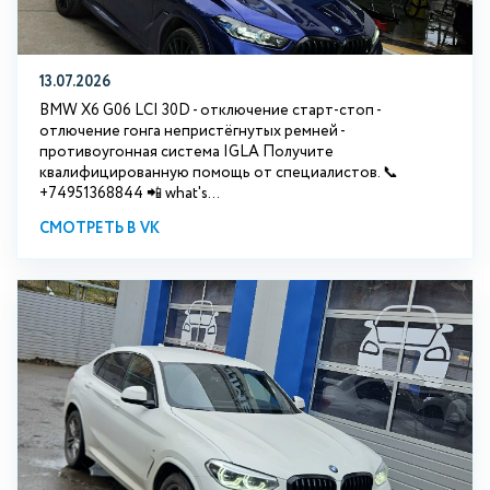
13.07.2026
BMW X6 G06 LCI 30D - отключение старт-стоп -
отлючение гонга непристёгнутых ремней -
противоугонная система IGLA Получите
квалифицированную помощь от специалистов. 📞
+74951368844 📲 what's...
СМОТРЕТЬ В VK