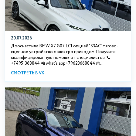
20.07.2026
Дооснастили BMW Х7 G07 LCI опцией "S3АС" тягово-
сцепное устройство с электро приводом. Получите
квалифицированную помощь от специалистов. 📞
+74951368844 📲 what's app+79623668844 📩...
СМОТРЕТЬ В VK