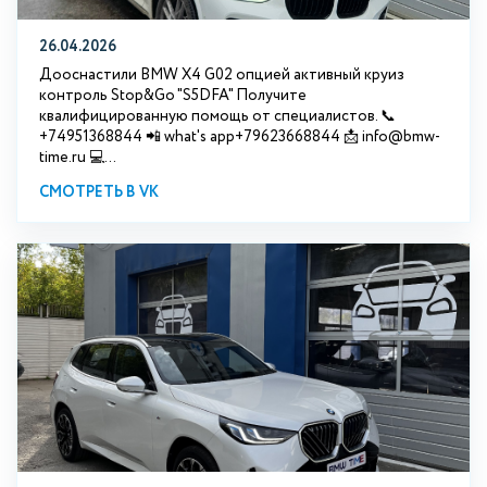
26.04.2026
Дооснастили BMW X4 G02 опцией активный круиз
контроль Stop&Go "S5DFA" Получите
квалифицированную помощь от специалистов. 📞
+74951368844 📲 what's app+79623668844 📩 info@bmw-
time.ru 💻...
СМОТРЕТЬ В VK