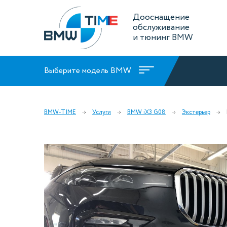
Дооснащение
обслуживание
и тюнинг BMW
Выберите модель BMW
BMW-TIME
Услуги
BMW iX3 G08
Экстерьер