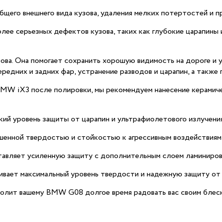
щего внешнего вида кузова, удаления мелких потертостей и пр
олее серьезных дефектов кузова, таких как глубокие царапины
узова. Она помогает сохранить хорошую видимость на дороге 
редних и задних фар, устранение разводов и царапин, а также 
W iX3 после полировки, мы рекомендуем нанесение керамичес
кий уровень защиты от царапин и ультрафиолетового излучения
шенной твердостью и стойкостью к агрессивным воздействия
тавляет усиленную защиту с дополнительным слоем ламиниров
ивает максимальный уровень твердости и надежную защиту от в
олит вашему BMW G08 долгое время радовать вас своим блеск