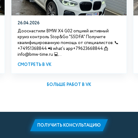
26.04.2026
Дооснастили BMW X4 G02 опцией активный
круиз контроль Stop&Go "S5DFA" Получите
квалифицированную помощь от специалистов. 📞
+74951368844 📲 what's app+79623668844 📩
info@bmw-time.ru 💻...
СМОТРЕТЬ В VK
БОЛЬШЕ РАБОТ В VK
ПОЛУЧИТЬ КОНСУЛЬТАЦИЮ