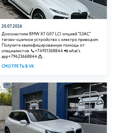
20.07.2026
Дооснастили BMW Х7 G07 LCI опцией "S3АС"
тягово-сцепное устройство с электро приводом.
Получите квалифицированную помощь от
специалистов. 📞+74951368844 📲 what's
app+79623668844 📩...
СМОТРЕТЬ В VK