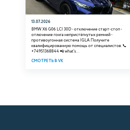
13.07.2026
BMW X6 G06 LCI 30D - отключение старт-стоп -
отлючение гонга непристёгнутых ремней -
противоугонная система IGLA Получите
квалифицированную помощь от специалистов. 📞
+74951368844 📲 what's...
СМОТРЕТЬ В VK