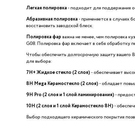
Легкая полировка
- подходит для поддержания об
Абразивная полировка
- применяется в случаях б
восстановить заводской блеск.
Полировка фар
важна не менее, чем полировка к
G08. Полировка фар включает в себя обработку пе
Чтобы обеспечить долгосрочную защиту вашего BM
для выбора:
7H+ Жидкое стекло (2 слоя)
- обеспечивает высо
8H Mega Керамостекло (2 слоя)
- обладает повы
9H Pro (2 слоя и 1 слой ламинирования)
- предос
10H (2 слоя и 1 слой Керамостекло 8H)
- обеспеч
Выбор подходящего керамического покрытия позв