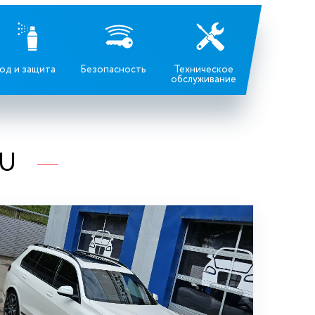
од и защита
Безопасность
Техническое
обслуживание
RU