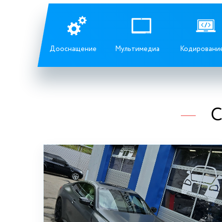
Дооснащение
Мультимедиа
Кодировани
С