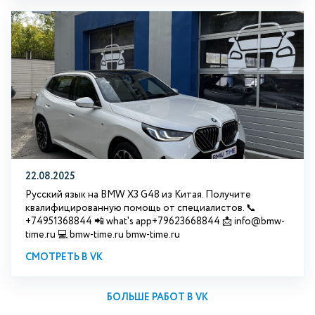
22.08.2025
Русский язык на BMW X3 G48 из Китая. Получите
квалифицированную помощь от специалистов. 📞
+74951368844 📲 what's app+79623668844 📩 info@bmw-
time.ru 💻 bmw-time.ru bmw-time.ru
СМОТРЕТЬ В VK
БОЛЬШЕ РАБОТ В VK