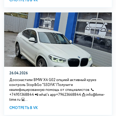
СМОТРЕТЬ В VK
26.04.2026
Дооснастили BMW X4 G02 опцией активный круиз
контроль Stop&Go "S5DFA" Получите
квалифицированную помощь от специалистов. 📞
+74951368844 📲 what's app+79623668844 📩 info@bmw-
time.ru 💻...
СМОТРЕТЬ В VK