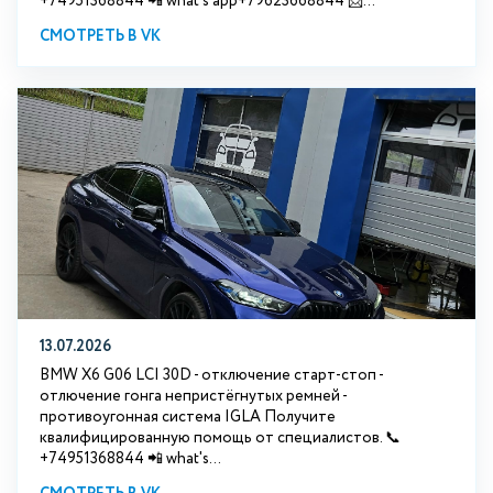
+74951368844 📲 what's app+79623668844 📩...
СМОТРЕТЬ В VK
13.07.2026
BMW X6 G06 LCI 30D - отключение старт-стоп -
отлючение гонга непристёгнутых ремней -
противоугонная система IGLA Получите
квалифицированную помощь от специалистов. 📞
+74951368844 📲 what's...