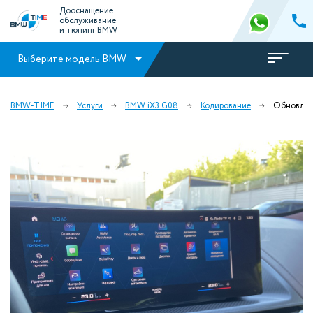
Дооснащение
обслуживание
и тюнинг BMW
Выберите модель BMW
BMW-TIME
Услуги
BMW iX3 G08
Кодирование
Обновлен