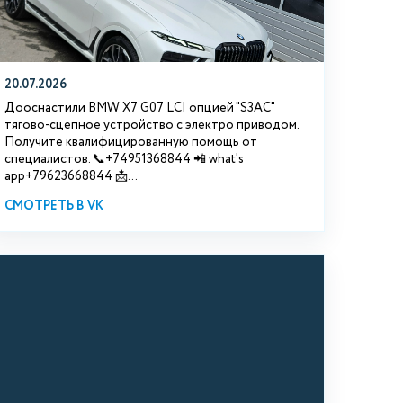
20.07.2026
Дооснастили BMW Х7 G07 LCI опцией "S3АС"
тягово-сцепное устройство с электро приводом.
Получите квалифицированную помощь от
специалистов. 📞+74951368844 📲 what's
app+79623668844 📩...
СМОТРЕТЬ В VK