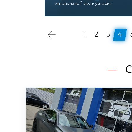
интенсивной эксплуатации
1
2
3
4
С