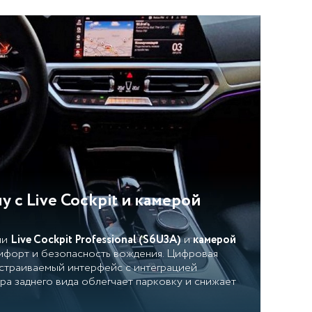
у с Live Cockpit и камерой
ми
Live Cockpit Professional (S6U3A)
и
камерой
мфорт и безопасность вождения. Цифровая
астраиваемый интерфейс с интеграцией
ра заднего вида облегчает парковку и снижает