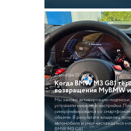
21 декабря 2024
Когда BMW M3 G81 теря
возвращения MyBMW и 
Мы заново активировали подписки,
устранили неверные настройки. Пос
синхронизировался со смартфоном
объёме. В результате владелец пол
автомобиля и смог наслаждаться к
BMW M3 G81