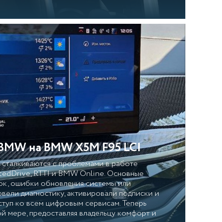
BMW на BMW X5M F95 LCI
сталкиваются с проблемами в работе
edDrive, RTTI и BMW Online. Основные
ок, ошибки обновления системы или
вели диагностику, активировали подписки и
ступ ко всем цифровым сервисам. Теперь
й мере, предоставляя владельцу комфорт и