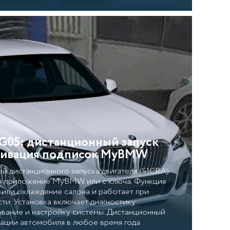
05: дистанционный запуск
ктивация подписок MyBMW
 дистанционного запуска двигателя (S1CRA)
рез приложение MyBMW или с ключа. Функция
или охлаждение салона и работает при
ти. Установка включает диагностику
вание и настройку системы. Дистанционный
тации автомобиля в любое время года