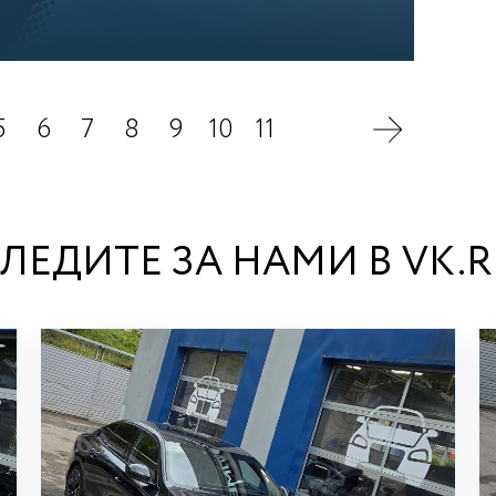
5
6
7
8
9
10
11
ЛЕДИТЕ ЗА НАМИ В VK.