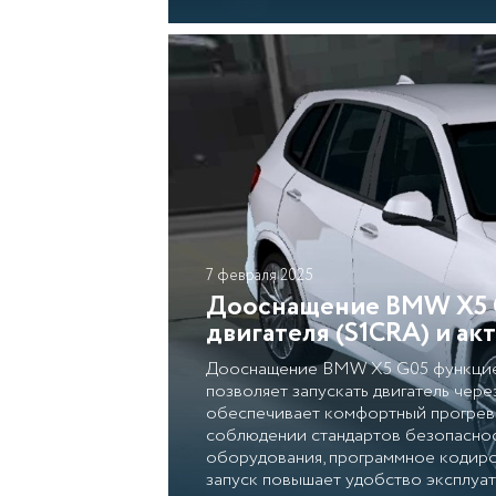
7 февраля 2025
Дооснащение BMW X5 G
двигателя (S1CRA) и а
Дооснащение BMW X5 G05 функцией
позволяет запускать двигатель че
обеспечивает комфортный прогрев 
соблюдении стандартов безопаснос
оборудования, программное кодиро
запуск повышает удобство эксплуа