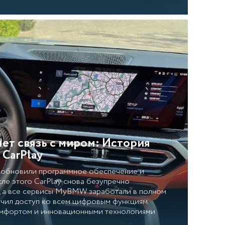
ет связь с миром: История
CarPlay
 обновили программное обеспечение и
ле этого CarPlay снова безупречно
, а все сервисы MyBMW заработали в полном
учил доступ ко всем цифровым функциям
омфортом и инновационными технологиями