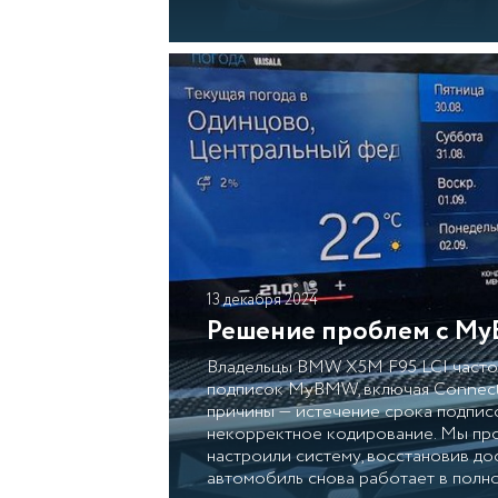
13 декабря 2024
Решение проблем с My
Владельцы BMW X5M F95 LCI часто 
подписок MyBMW, включая Connect
причины — истечение срока подпис
некорректное кодирование. Мы про
настроили систему, восстановив до
автомобиль снова работает в полно