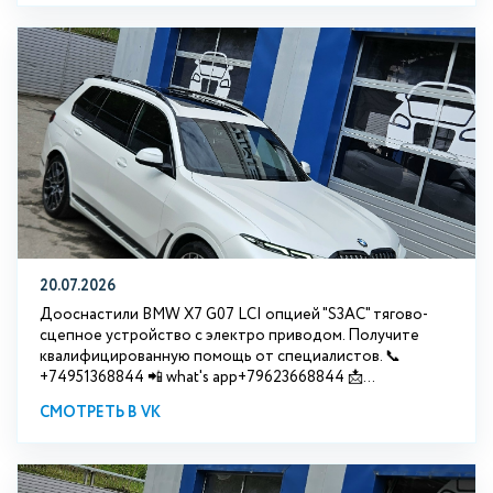
20.07.2026
Дооснастили BMW Х7 G07 LCI опцией "S3АС" тягово-
сцепное устройство с электро приводом. Получите
квалифицированную помощь от специалистов. 📞
+74951368844 📲 what's app+79623668844 📩...
СМОТРЕТЬ В VK