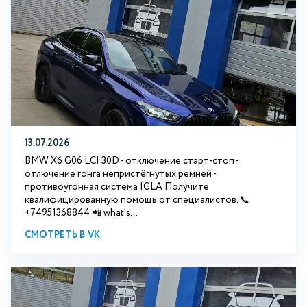
13.07.2026
BMW X6 G06 LCI 30D - отключение старт-стоп -
отлючение гонга непристёгнутых ремней -
противоугонная система IGLA Получите
квалифицированную помощь от специалистов. 📞
+74951368844 📲 what's...
СМОТРЕТЬ В VK