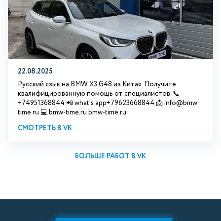
22.08.2025
Русский язык на BMW X3 G48 из Китая. Получите
квалифицированную помощь от специалистов. 📞
+74951368844 📲 what's app+79623668844 📩 info@bmw-
time.ru 💻 bmw-time.ru bmw-time.ru
СМОТРЕТЬ В VK
БОЛЬШЕ РАБОТ В VK