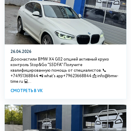
26.04.2026
Дооснастили BMW X4 G02 опцией активный круиз
контроль Stop&Go "S5DFA" Получите
квалифицированную помощь от специалистов. 📞
+74951368844 📲 what's app+79623668844 📩 info@bmw-
time.ru 💻...
СМОТРЕТЬ В VK