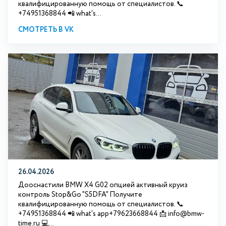
квалифицированную помощь от специалистов. 📞
+74951368844 📲 what's...
СМОТРЕТЬ В VK
26.04.2026
Дооснастили BMW X4 G02 опцией активный круиз
контроль Stop&Go "S5DFA" Получите
квалифицированную помощь от специалистов. 📞
+74951368844 📲 what's app+79623668844 📩 info@bmw-
time.ru 💻...