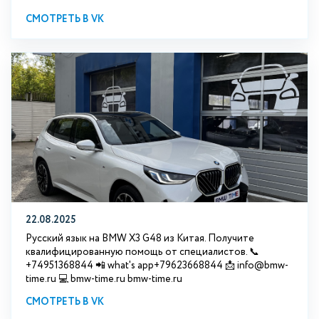
СМОТРЕТЬ В VK
22.08.2025
Русский язык на BMW X3 G48 из Китая. Получите
квалифицированную помощь от специалистов. 📞
+74951368844 📲 what's app+79623668844 📩 info@bmw-
time.ru 💻 bmw-time.ru bmw-time.ru
СМОТРЕТЬ В VK