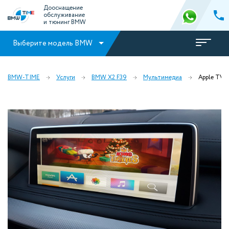
Дооснащение
обслуживание
и тюнинг BMW
Выберите модель BMW
BMW-TIME
Услуги
BMW X2 F39
Мультимедиа
Apple TV