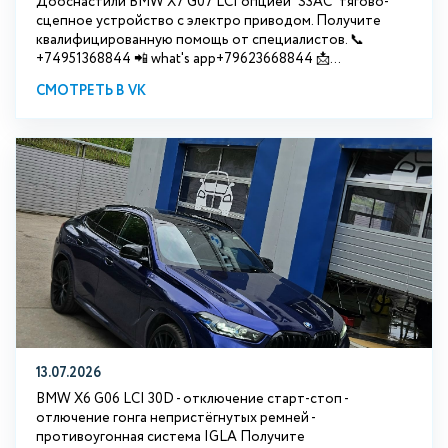
Дооснастили BMW Х7 G07 LCI опцией "S3АС" тягово-
сцепное устройство с электро приводом. Получите
квалифицированную помощь от специалистов. 📞
+74951368844 📲 what's app+79623668844 📩...
СМОТРЕТЬ В VK
13.07.2026
BMW X6 G06 LCI 30D - отключение старт-стоп -
отлючение гонга непристёгнутых ремней -
противоугонная система IGLA Получите