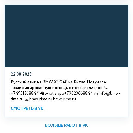
22.08.2025
Русский язык на BMW X3 G48 из Китая. Получите
квалифицированную помощь от специалистов. 📞
+74951368844 📲 what's app+79623668844 📩 info@bmw-
time.ru 💻 bmw-time.ru bmw-time.ru
СМОТРЕТЬ В VK
БОЛЬШЕ РАБОТ В VK