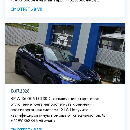
+74951368844 📲 what's app+79623668844 📩...
СМОТРЕТЬ В VK
13.07.2026
BMW X6 G06 LCI 30D - отключение старт-стоп -
отлючение гонга непристёгнутых ремней -
противоугонная система IGLA Получите
квалифицированную помощь от специалистов. 📞
+74951368844 📲 what's...