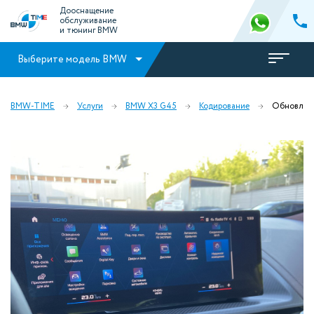
Дооснащение
обслуживание
и тюнинг BMW
Выберите модель BMW
BMW-TIME
Услуги
BMW X3 G45
Кодирование
Обновлени