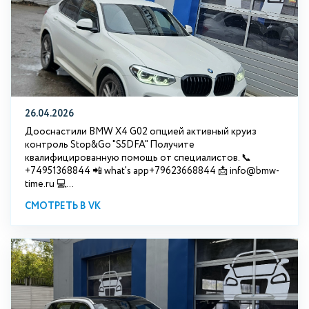
26.04.2026
Дооснастили BMW X4 G02 опцией активный круиз
контроль Stop&Go "S5DFA" Получите
квалифицированную помощь от специалистов. 📞
+74951368844 📲 what's app+79623668844 📩 info@bmw-
time.ru 💻...
СМОТРЕТЬ В VK