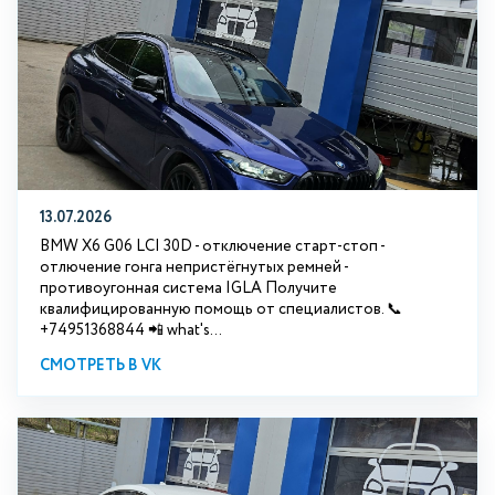
13.07.2026
BMW X6 G06 LCI 30D - отключение старт-стоп -
отлючение гонга непристёгнутых ремней -
противоугонная система IGLA Получите
квалифицированную помощь от специалистов. 📞
+74951368844 📲 what's...
СМОТРЕТЬ В VK