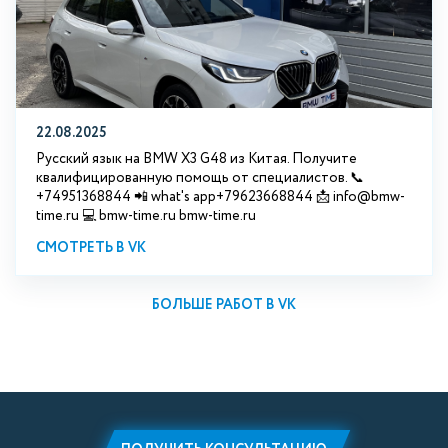
22.08.2025
Русский язык на BMW X3 G48 из Китая. Получите
квалифицированную помощь от специалистов. 📞
+74951368844 📲 what's app+79623668844 📩 info@bmw-
time.ru 💻 bmw-time.ru bmw-time.ru
СМОТРЕТЬ В VK
БОЛЬШЕ РАБОТ В VK