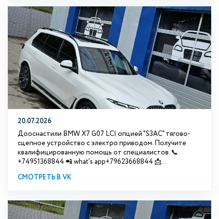
20.07.2026
Дооснастили BMW Х7 G07 LCI опцией "S3АС" тягово-
сцепное устройство с электро приводом. Получите
квалифицированную помощь от специалистов. 📞
+74951368844 📲 what's app+79623668844 📩...
СМОТРЕТЬ В VK