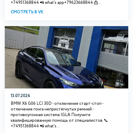
+74951368844 📲 what's app+79623668844 📩...
СМОТРЕТЬ В VK
13.07.2026
BMW X6 G06 LCI 30D - отключение старт-стоп -
отлючение гонга непристёгнутых ремней -
противоугонная система IGLA Получите
квалифицированную помощь от специалистов. 📞
+74951368844 📲 what's...