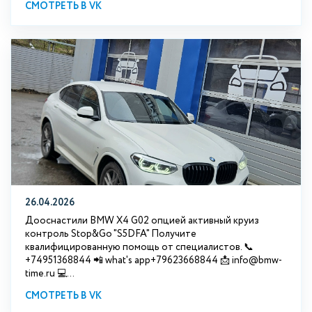
СМОТРЕТЬ В VK
26.04.2026
Дооснастили BMW X4 G02 опцией активный круиз
контроль Stop&Go "S5DFA" Получите
квалифицированную помощь от специалистов. 📞
+74951368844 📲 what's app+79623668844 📩 info@bmw-
time.ru 💻...
СМОТРЕТЬ В VK