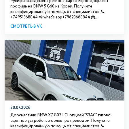
Русификация, смена региона, карты Европы, офлайн
профиль на BMW 5 G60 из Кореи. Получите
квалифицированную помощь от специалистов. 📞
+74951368844 📲 what's app+79623668844 📩...
СМОТРЕТЬ В VK
20.07.2026
Дооснастили BMW Х7 G07 LCI опцией "S3АС" тягово-
сцепное устройство с электро приводом. Получите
квалифицированную помощь от специалистов. 📞