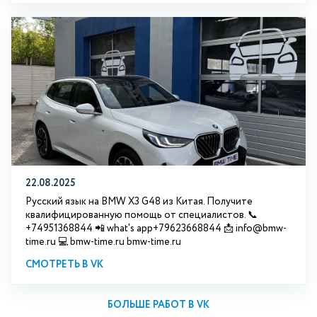
22.08.2025
Русский язык на BMW X3 G48 из Китая. Получите
квалифицированную помощь от специалистов. 📞
+74951368844 📲 what's app+79623668844 📩 info@bmw-
time.ru 💻 bmw-time.ru bmw-time.ru
СМОТРЕТЬ В VK
БОЛЬШЕ РАБОТ В VK