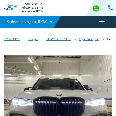
Дооснащение
обслуживание
и тюнинг BMW
Выберите модель BMW
BMW-TIME
Услуги
BMW X7 G07 LCI
Мультимедиа
Cвето