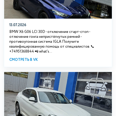
13.07.2026
BMW X6 G06 LCI 30D - отключение старт-стоп -
отлючение гонга непристёгнутых ремней -
противоугонная система IGLA Получите
квалифицированную помощь от специалистов. 📞
+74951368844 📲 what's...
СМОТРЕТЬ В VK