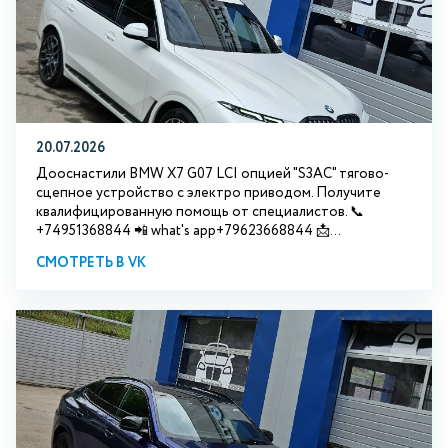
20.07.2026
Дооснастили BMW Х7 G07 LCI опцией "S3АС" тягово-
сцепное устройство с электро приводом. Получите
квалифицированную помощь от специалистов. 📞
+74951368844 📲 what's app+79623668844 📩...
СМОТРЕТЬ В VK