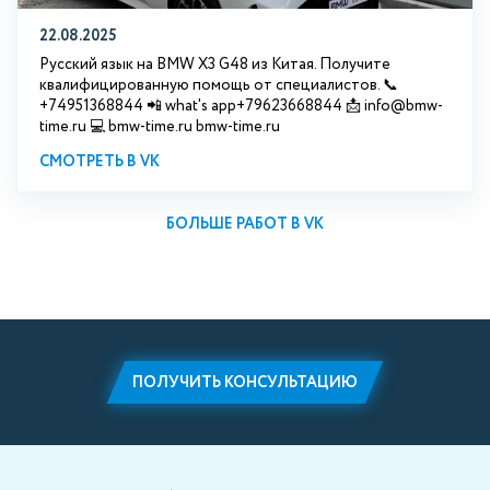
22.08.2025
Русский язык на BMW X3 G48 из Китая. Получите
квалифицированную помощь от специалистов. 📞
+74951368844 📲 what's app+79623668844 📩 info@bmw-
time.ru 💻 bmw-time.ru bmw-time.ru
СМОТРЕТЬ В VK
БОЛЬШЕ РАБОТ В VK
ПОЛУЧИТЬ КОНСУЛЬТАЦИЮ