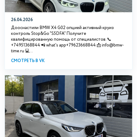
26.04.2026
Дооснастили BMW X4 G02 опцией активный круиз
контроль Stop&Go "S5DFA" Получите
квалифицированную помощь от специалистов. 📞
+74951368844 📲 what's app+79623668844 📩 info@bmw-
time.ru 💻...
СМОТРЕТЬ В VK