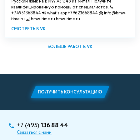
Русский язык на BMW X3 G48 из Китая. Получите
квалифицированную помощь от специалистов. 📞
+74951368844 📲 what's app+79623668844 📩 info@bmw-
time.ru 💻 bmw-time.ru bmw-time.ru
СМОТРЕТЬ В VK
БОЛЬШЕ РАБОТ В VK
ПОЛУЧИТЬ КОНСУЛЬТАЦИЮ
+7 (495)
136 88 44
Связаться с нами