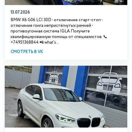
13.07.2026
BMW X6 G06 LCI 30D - отключение старт-стоп -
отлючение гонга непристёгнутых ремней -
противоугонная система IGLA Получите
квалифицированную помощь от специалистов. 📞
+74951368844 📲 what's...
СМОТРЕТЬ В VK