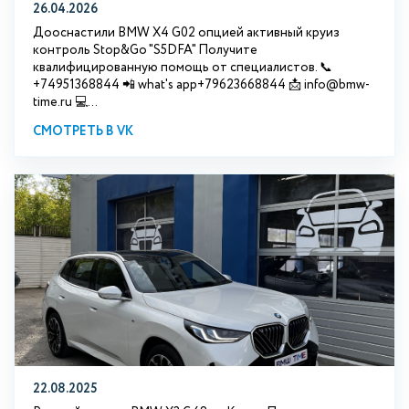
26.04.2026
Дооснастили BMW X4 G02 опцией активный круиз
контроль Stop&Go "S5DFA" Получите
квалифицированную помощь от специалистов. 📞
+74951368844 📲 what's app+79623668844 📩 info@bmw-
time.ru 💻...
СМОТРЕТЬ В VK
22.08.2025