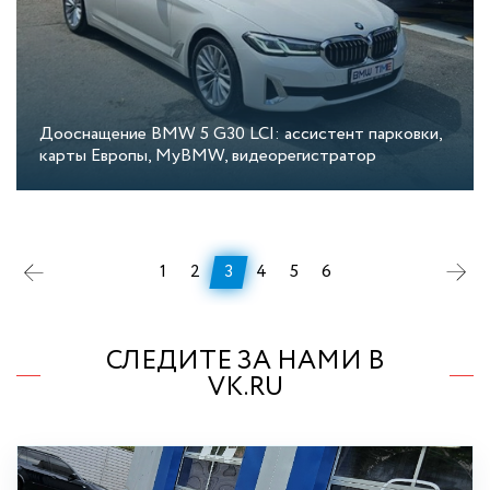
Дооснащение BMW 5 G30 LCI: ассистент парковки,
карты Европы, MyBMW, видеорегистратор
1
2
3
4
5
6
СЛЕДИТЕ ЗА НАМИ В
VK.RU