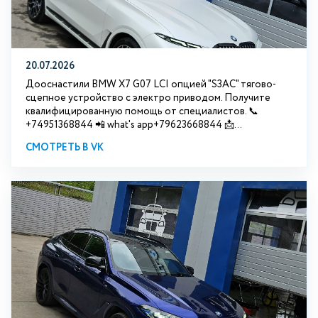
20.07.2026
Дооснастили BMW Х7 G07 LCI опцией "S3АС" тягово-
сцепное устройство с электро приводом. Получите
квалифицированную помощь от специалистов. 📞
+74951368844 📲 what's app+79623668844 📩...
СМОТРЕТЬ В VK