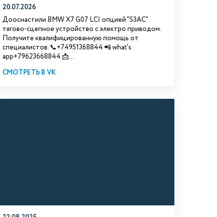
20.07.2026
Дооснастили BMW Х7 G07 LCI опцией "S3АС"
тягово-сцепное устройство с электро приводом.
Получите квалифицированную помощь от
специалистов. 📞+74951368844 📲 what's
app+79623668844 📩...
СМОТРЕТЬ В VK