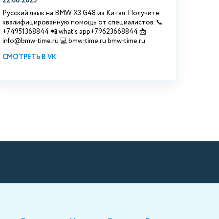
22.08.2025
Русский язык на BMW X3 G48 из Китая. Получите
квалифицированную помощь от специалистов. 📞
+74951368844 📲 what's app+79623668844 📩
info@bmw-time.ru 💻 bmw-time.ru bmw-time.ru
СМОТРЕТЬ В VK