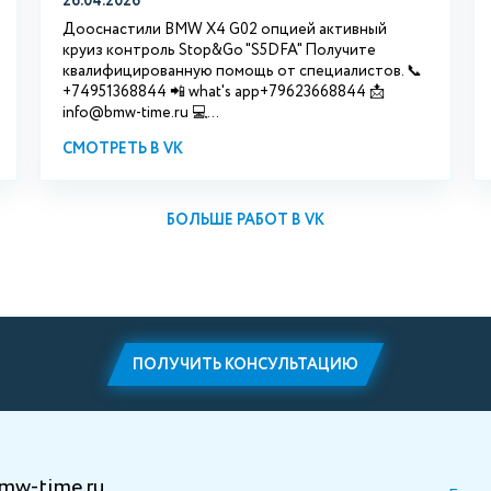
26.04.2026
Дооснастили BMW X4 G02 опцией активный
круиз контроль Stop&Go "S5DFA" Получите
квалифицированную помощь от специалистов. 📞
+74951368844 📲 what's app+79623668844 📩
info@bmw-time.ru 💻...
СМОТРЕТЬ В VK
БОЛЬШЕ РАБОТ В VK
ПОЛУЧИТЬ КОНСУЛЬТАЦИЮ
mw-time.ru