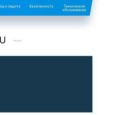
од и защита
Безопасность
Техническое
обслуживание
RU