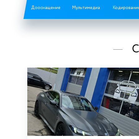
Дооснащение
Мультимедиа
Кодировани
С