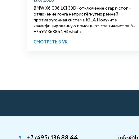
13.07.2026
BMW X6 G06 LCI 30D - отключение старт-стоп -
отлючение гонга непристёгнутых ремней -
противоугонная система IGLA Получите
квалифицированную помощь от специалистов. 📞
+74951368844 📲 what's...
СМОТРЕТЬ В VK
+7 (495)
136 88 44
info@b