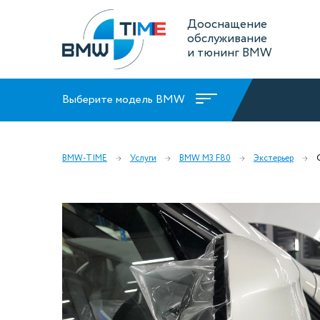
Дооснащение
обслуживание
и тюнинг BMW
Выберите модель BMW
BMW-TIME
Услуги
BMW M3 F80
Экстерьер