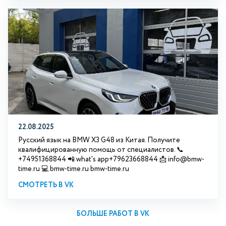
22.08.2025
Русский язык на BMW X3 G48 из Китая. Получите
квалифицированную помощь от специалистов. 📞
+74951368844 📲 what's app+79623668844 📩 info@bmw-
time.ru 💻 bmw-time.ru bmw-time.ru
СМОТРЕТЬ В VK
БОЛЬШЕ РАБОТ В VK