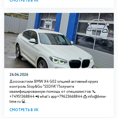
СМОТРЕТЬ В VK
26.04.2026
Дооснастили BMW X4 G02 опцией активный круиз
контроль Stop&Go "S5DFA" Получите
квалифицированную помощь от специалистов. 📞
+74951368844 📲 what's app+79623668844 📩 info@bmw-
time.ru 💻...
СМОТРЕТЬ В VK