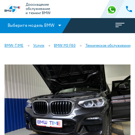
Дооснащение
обслуживание
и тюнинг BMW
Выберите модель BMW
BMW-TIME
Услуги
BMW M3 F80
Техническое обслуживание