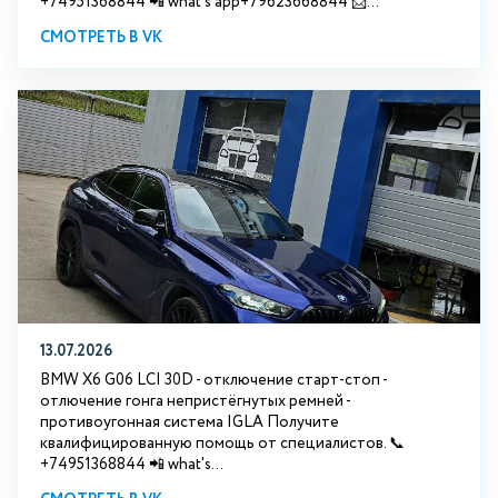
+74951368844 📲 what's app+79623668844 📩...
СМОТРЕТЬ В VK
13.07.2026
BMW X6 G06 LCI 30D - отключение старт-стоп -
отлючение гонга непристёгнутых ремней -
противоугонная система IGLA Получите
квалифицированную помощь от специалистов. 📞
+74951368844 📲 what's...