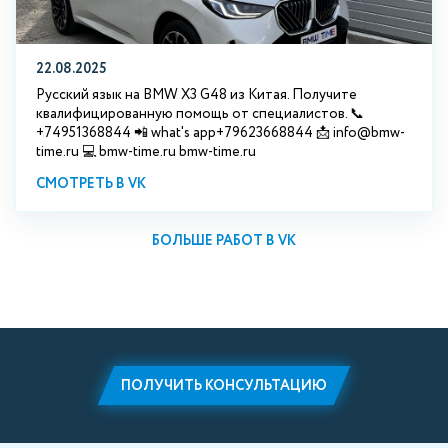
22.08.2025
Русский язык на BMW X3 G48 из Китая. Получите
квалифицированную помощь от специалистов. 📞
+74951368844 📲 what's app+79623668844 📩 info@bmw-
time.ru 💻 bmw-time.ru bmw-time.ru
СМОТРЕТЬ В VK
БОЛЬШЕ РАБОТ В VK
ПОЛУЧИТЬ КОНСУЛЬТАЦИЮ