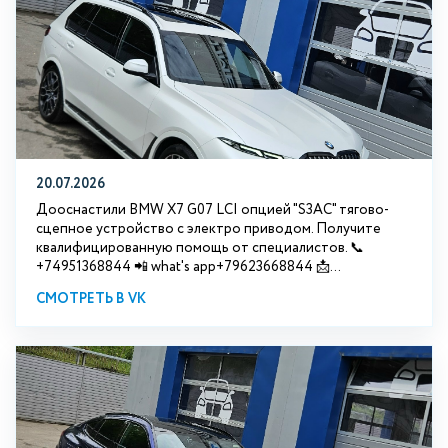
20.07.2026
Дооснастили BMW Х7 G07 LCI опцией "S3АС" тягово-
сцепное устройство с электро приводом. Получите
квалифицированную помощь от специалистов. 📞
+74951368844 📲 what's app+79623668844 📩...
СМОТРЕТЬ В VK