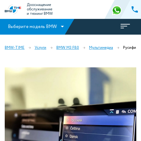
Дооснащение
обслуживание
и тюнинг BMW
Выберите модель BMW
BMW-TIME
Услуги
BMW M3 F80
Мультимедиа
Русифика