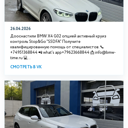
26.04.2026
Дооснастили BMW X4 G02 опцией активный круиз
контроль Stop&Go "S5DFA" Получите
квалифицированную помощь от специалистов. 📞
+74951368844 📲 what's app+79623668844 📩 info@bmw-
time.ru 💻...
СМОТРЕТЬ В VK