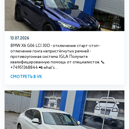
13.07.2026
BMW X6 G06 LCI 30D - отключение старт-стоп -
отлючение гонга непристёгнутых ремней -
противоугонная система IGLA Получите
квалифицированную помощь от специалистов. 📞
+74951368844 📲 what's...
СМОТРЕТЬ В VK