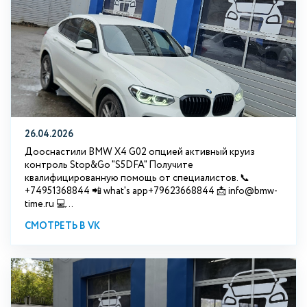
26.04.2026
Дооснастили BMW X4 G02 опцией активный круиз
контроль Stop&Go "S5DFA" Получите
квалифицированную помощь от специалистов. 📞
+74951368844 📲 what's app+79623668844 📩 info@bmw-
time.ru 💻...
СМОТРЕТЬ В VK