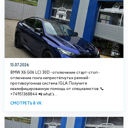
13.07.2026
BMW X6 G06 LCI 30D - отключение старт-стоп -
отлючение гонга непристёгнутых ремней -
противоугонная система IGLA Получите
квалифицированную помощь от специалистов. 📞
+74951368844 📲 what's...
СМОТРЕТЬ В VK