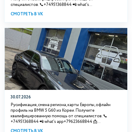
специалистов. 📞+74951368844 📲 what's...
СМОТРЕТЬ В VK
30.07.2026
Русификация, смена региона, карты Европы, офлайн
профиль на BMW 5 G60 из Кореи. Получите
квалифицированную помощь от специалистов. 📞
+74951368844 📲 what's app+79623668844 📩...
СМОТРЕТЬ В VK