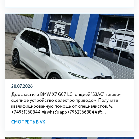
20.07.2026
Дооснастили BMW Х7 G07 LCI опцией "S3АС" тягово-
сцепное устройство с электро приводом. Получите
квалифицированную помощь от специалистов. 📞
+74951368844 📲 what's app+79623668844 📩...
СМОТРЕТЬ В VK