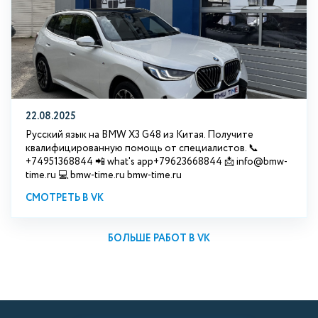
22.08.2025
Русский язык на BMW X3 G48 из Китая. Получите
квалифицированную помощь от специалистов. 📞
+74951368844 📲 what's app+79623668844 📩 info@bmw-
time.ru 💻 bmw-time.ru bmw-time.ru
СМОТРЕТЬ В VK
БОЛЬШЕ РАБОТ В VK