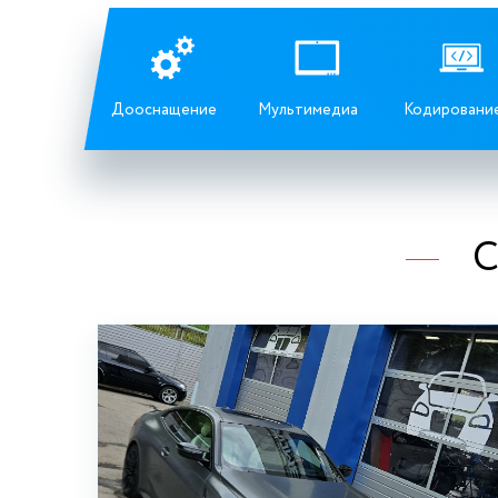
Дооснащение
Мультимедиа
Кодировани
С