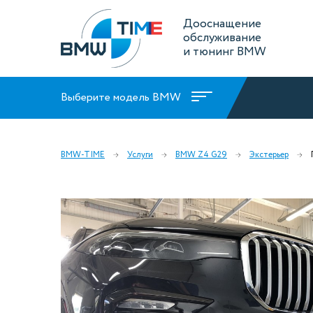
Дооснащение
обслуживание
и тюнинг BMW
Выберите модель BMW
BMW-TIME
Услуги
BMW Z4 G29
Экстерьер