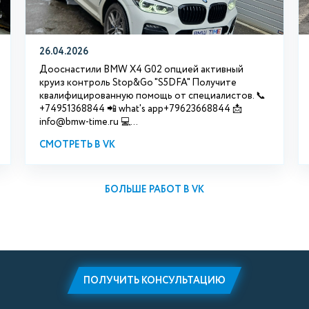
26.04.2026
Дооснастили BMW X4 G02 опцией активный
круиз контроль Stop&Go "S5DFA" Получите
квалифицированную помощь от специалистов. 📞
+74951368844 📲 what's app+79623668844 📩
info@bmw-time.ru 💻...
СМОТРЕТЬ В VK
БОЛЬШЕ РАБОТ В VK
ПОЛУЧИТЬ КОНСУЛЬТАЦИЮ