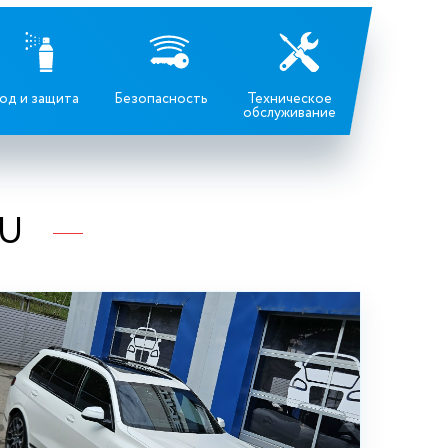
од и защита
Безопасность
Техническое
обслуживание
RU