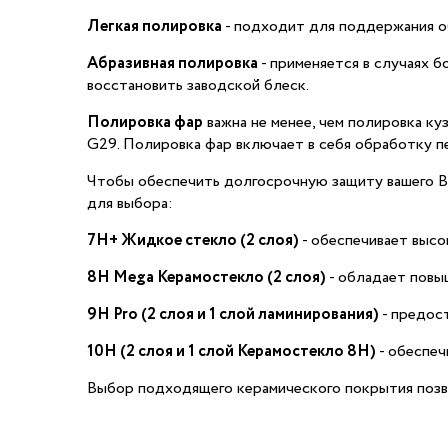
Легкая полировка
- подходит для поддержания об
Абразивная полировка
- применяется в случаях б
восстановить заводской блеск.
Полировка фар
важна не менее, чем полировка к
G29. Полировка фар включает в себя обработку пе
Чтобы обеспечить долгосрочную защиту вашего B
для выбора:
7H+ Жидкое стекло (2 слоя)
- обеспечивает высо
8H Mega Керамостекло (2 слоя)
- обладает повы
9H Pro (2 слоя и 1 слой ламинирования)
- предос
10H (2 слоя и 1 слой Керамостекло 8H)
- обеспеч
Выбор подходящего керамического покрытия позв