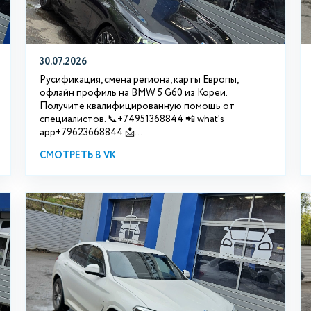
30.07.2026
Русификация, смена региона, карты Европы,
офлайн профиль на BMW 5 G60 из Кореи.
Получите квалифицированную помощь от
специалистов. 📞+74951368844 📲 what's
app+79623668844 📩...
СМОТРЕТЬ В VK