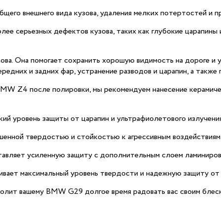
щего внешнего вида кузова, удаления мелких потертостей и пр
олее серьезных дефектов кузова, таких как глубокие царапины
узова. Она помогает сохранить хорошую видимость на дороге 
редних и задних фар, устранение разводов и царапин, а также 
MW Z4 после полировки, мы рекомендуем нанесение керамическ
кий уровень защиты от царапин и ультрафиолетового излучения
шенной твердостью и стойкостью к агрессивным воздействия
тавляет усиленную защиту с дополнительным слоем ламиниров
ивает максимальный уровень твердости и надежную защиту от в
олит вашему BMW G29 долгое время радовать вас своим блеск