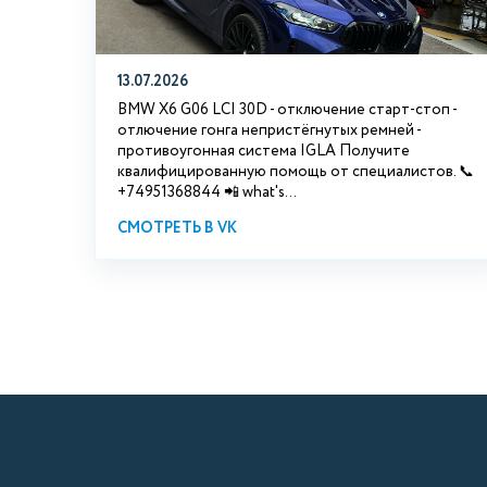
13.07.2026
BMW X6 G06 LCI 30D - отключение старт-стоп -
отлючение гонга непристёгнутых ремней -
противоугонная система IGLA Получите
квалифицированную помощь от специалистов. 📞
+74951368844 📲 what's...
СМОТРЕТЬ В VK