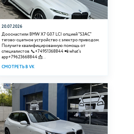
20.07.2026
Дооснастили BMW Х7 G07 LCI опцией "S3АС"
тягово-сцепное устройство с электро приводом.
Получите квалифицированную помощь от
специалистов. 📞+74951368844 📲 what's
app+79623668844 📩...
СМОТРЕТЬ В VK