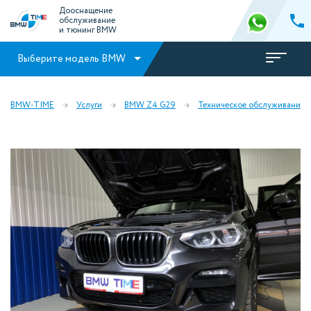
Дооснащение
обслуживание
и тюнинг BMW
Выберите модель BMW
BMW-TIME
Услуги
BMW Z4 G29
Техническое обслуживание