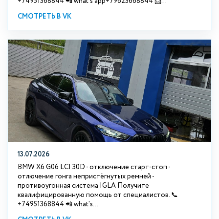
+74951368844 📲 what's app+79623668844 📩...
СМОТРЕТЬ В VK
13.07.2026
BMW X6 G06 LCI 30D - отключение старт-стоп -
отлючение гонга непристёгнутых ремней -
противоугонная система IGLA Получите
квалифицированную помощь от специалистов. 📞
+74951368844 📲 what's...