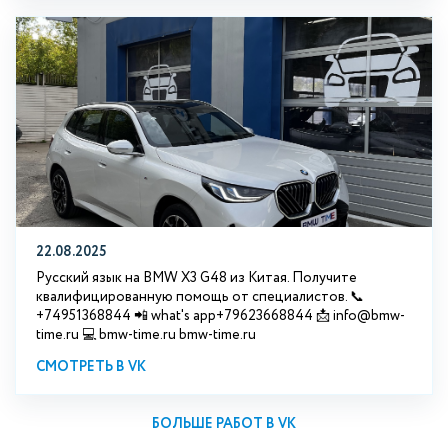
22.08.2025
Русский язык на BMW X3 G48 из Китая. Получите
квалифицированную помощь от специалистов. 📞
+74951368844 📲 what's app+79623668844 📩 info@bmw-
time.ru 💻 bmw-time.ru bmw-time.ru
СМОТРЕТЬ В VK
БОЛЬШЕ РАБОТ В VK