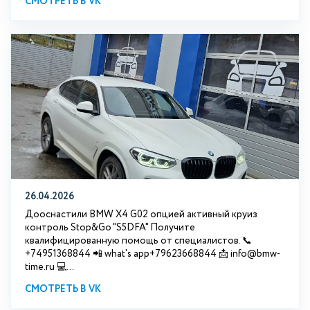
СМОТРЕТЬ В VK
26.04.2026
Дооснастили BMW X4 G02 опцией активный круиз
контроль Stop&Go "S5DFA" Получите
квалифицированную помощь от специалистов. 📞
+74951368844 📲 what's app+79623668844 📩 info@bmw-
time.ru 💻...
СМОТРЕТЬ В VK